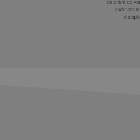
de cliënt op v
ondersteun
discipl