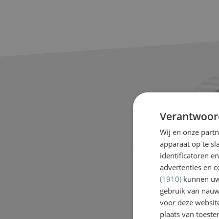
Verantwoor
Wij en onze part
apparaat op te s
identificatoren e
advertenties en c
(1910)
kunnen uw 
gebruik van nauw
voor deze websit
Eve
plaats van toest