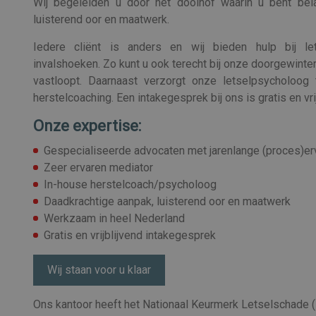
Wij begeleiden u door het doolhof waarin u bent bela
luisterend oor en maatwerk.
Iedere cliënt is anders en wij bieden hulp bij le
invalshoeken. Zo kunt u ook terecht bij onze doorgewint
vastloopt. Daarnaast verzorgt onze letselpsycholoog t
herstelcoaching. Een intakegesprek bij ons is gratis en vrij
Onze expertise:
Gespecialiseerde advocaten met jarenlange (proces)er
Zeer ervaren mediator
In-house herstelcoach/psycholoog
Daadkrachtige aanpak, luisterend oor en maatwerk
Werkzaam in heel Nederland
Gratis en vrijblijvend intakegesprek
Wij staan voor u klaar
Ons kantoor heeft het Nationaal Keurmerk Letselschade (