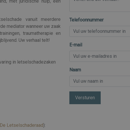
nd, met juridische hulp, een
tselschade vanuit meerdere
Telefoonnummer
erde mediator wanneer uw zaak
rainingen, traumatherapie en
blijvend. Uw verhaal telt!
E-mail
varing in letselschadezaken
Naam
Versturen
De Letselschaderaad
):