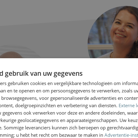
d gebruik van uw gegevens
ners gebruiken cookies en vergelijkbare technologieën om inform
Clara Til
laan en te openen en om persoonsgegevens te verwerken, zoals uw
n browsegegevens, voor gepersonaliseerde advertenties en conten
Mijn grootste doel is cli
ontent, doelgroepinzichten en verbetering van diensten.
Externe l
stap verder te helpen en 
gegevens ook verwerken voor deze en andere doeleinden, waar
te ontzorgen
keurige geolocatiegegevens en apparaateigenschappen. Uw keuze
e. Sommige leveranciers kunnen zich beroepen op gerechtvaardig
rt Wytema
emming; u hebt het recht om bezwaar te maken in
Advertentie-ins