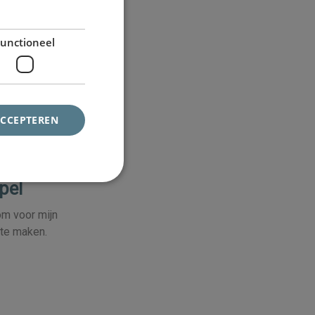
unctioneel
ACCEPTEREN
pel
om voor mijn
 te maken.