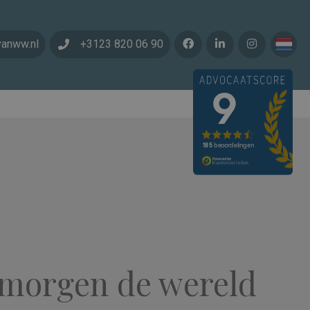
vanww.nl
+3123 820 06 90
 morgen de wereld