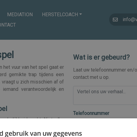
MEDIATION
HERSTELCOACH
info@
ONTACT
spel
Wat is er gebeurd?
 het vuur van het spel gaat er
Laat uw telefoonnummer en/of
rd gemikte trap tijdens een
contact met u op.
, vraagt u zich misschien af of
s iemand verantwoordelijk en
pel
Telefoonnummer
rakelijkheidsrecht. Niet elke
ten brengt nou eenmaal risico’s
d gebruik van uw gegevens
nemen. Er geldt daarom voor