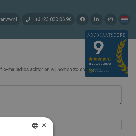
vanww.nl
+3123 820 06 90
 e-mailadres achter en wij nemen zo snel mogelijk
×