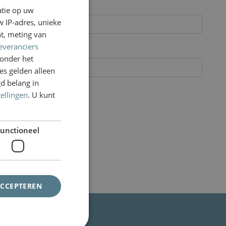
atie op uw
DUTCH
 IP-adres, unieke
ENGLISH
t, meting van
everanciers
onder het
s gelden alleen
d belang in
tellingen
. U kunt
unctioneel
ACCEPTEREN
Klanten vertellen