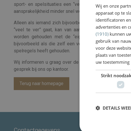
sport- en spelsituaties een “verhoogde aansprakelijkhe
Wij en onze part
aansprakelijkheid minder snel wordt aangenomen.
apparaat op te s
identificatoren e
Alleen als iemand zich bijvoorbeeld totaal niet aan de sp
advertenties en c
“veel te ver” gaat, kan van aansprakelijkheid sprake 
(1910)
kunnen uw 
worden gehouden met de “eigen schuld” factor aan d
gebruik van nauw
bijvoorbeeld als die zelf een verkeerde beweging heef
voor deze websit
spelregels heeft gehouden.
plaats van toest
uw toestemming 
Wij informeren u graag over de mogelijkheden tijdens een
gesprek bij ons op kantoor.
Strikt noodzak
Terug naar homepage
DETAILS WE
Contactgegevens
Volg ons