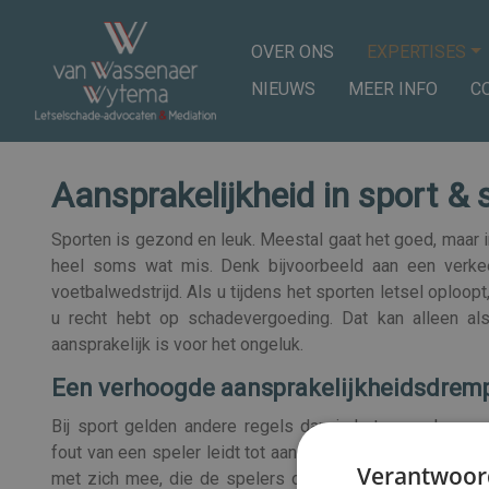
OVER ONS
EXPERTISES
NIEUWS
MEER INFO
C
Aansprakelijkheid in sport & 
Sporten is gezond en leuk. Meestal gaat het goed, maar in
heel soms wat mis. Denk bijvoorbeeld aan een verkee
voetbalwedstrijd. Als u tijdens het sporten letsel oploopt
u recht hebt op schadevergoeding. Dat kan alleen al
aansprakelijk is voor het ongeluk.
Een verhoogde aansprakelijkheidsdrem
Bij sport gelden andere regels dan in het normale aansp
fout van een speler leidt tot aansprakelijkheid. Het spor
Verantwoor
met zich mee, die de spelers op de koop toe moeten 