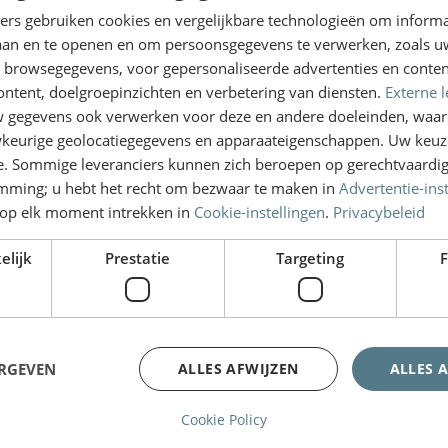
E-mail
idsdrempel”: dat betekent dat
ners gebruiken cookies en vergelijkbare technologieën om inform
laan en te openen en om persoonsgegevens te verwerken, zoals uw
n browsegegevens, voor gepersonaliseerde advertenties en conten
elregels houdt, of in het spel
ontent, doelgroepinzichten en verbetering van diensten.
Externe l
Naam
zijn. Bovendien moet rekening
gegevens ook verwerken voor deze en andere doeleinden, waar
e kant van het slachtoffer,
keurige geolocatiegegevens en apparaateigenschappen. Uw keuze
t gemaakt of zich niet aan de
e. Sommige leveranciers kunnen zich beroepen op gerechtvaardig
emming; u hebt het recht om bezwaar te maken in
Advertentie-ins
Versturen
op elk moment intrekken in
Cookie-instellingen
.
Privacybeleid
 vrijblijvend en gratis intake
elijk
Prestatie
Targeting
F
ERGEVEN
ALLES AFWIJZEN
ALLES 
Cookie Policy
Links