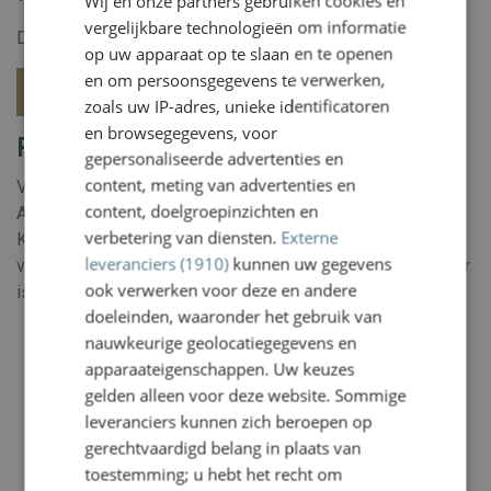
Wij en onze partners gebruiken cookies en
ENGLISH
vergelijkbare technologieën om informatie
Dat kan via ons contactformulier:
op uw apparaat op te slaan en te openen
en om persoonsgegevens te verwerken,
Contactformulier
zoals uw IP-adres, unieke identificatoren
en browsegegevens, voor
Routebeschrijving
gepersonaliseerde advertenties en
content, meting van advertenties en
Vanuit Amsterdam rijdt u via de A4 en/of A9 naar Haarlem,
content, doelgroepinzichten en
Afslag Haarlem-Zuid. U volgt de weg tot aan de kruising
verbetering van diensten.
Externe
Kleine Houtweg/Kamperlaan. Op deze kruising ziet u links
leveranciers (1910)
kunnen uw gegevens
villa 'Vredenburgh' (gebouw met koepel) waarin ons kantoor
ook verwerken voor deze en andere
is gevestigd.
doeleinden, waaronder het gebruik van
nauwkeurige geolocatiegegevens en
apparaateigenschappen. Uw keuzes
gelden alleen voor deze website. Sommige
leveranciers kunnen zich beroepen op
gerechtvaardigd belang in plaats van
toestemming; u hebt het recht om