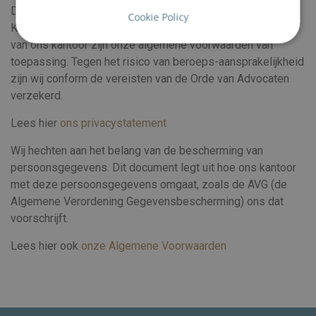
De maatschap is ingeschreven bij de Kamer van
Cookie Policy
Koophandel onder nummer 59159510. Op alle opdrachten
van ons kantoor zijn onze algemene voorwaarden van
toepassing. Tegen het risico van beroeps-aansprakelijkheid
zijn wij conform de vereisten van de Orde van Advocaten
verzekerd.
Lees hier
ons privacystatement
Wij hechten aan het belang van de bescherming van
persoonsgegevens. Dit document legt uit hoe ons kantoor
met deze persoonsgegevens omgaat, zoals de AVG (de
Algemene Verordening Gegevensbescherming) ons dat
voorschrijft.
Lees hier ook
onze Algemene Voorwaarden