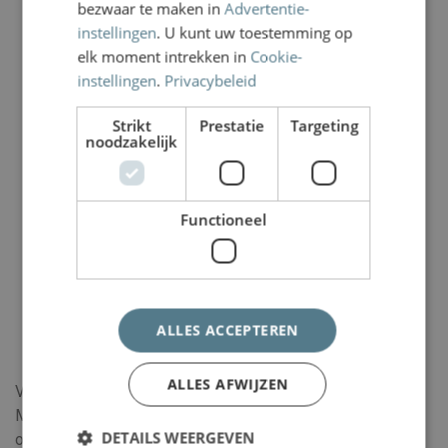
bezwaar te maken in
Advertentie-
instellingen
. U kunt uw toestemming op
elk moment intrekken in
Cookie-
instellingen
.
Privacybeleid
Strikt
Prestatie
Targeting
noodzakelijk
Functioneel
ALLES ACCEPTEREN
ALLES AFWIJZEN
Van Wassenaer Wytema Letselschade Advocaten &
Mediation is de handelsnaam van de openbare maatschap,
DETAILS WEERGEVEN
opgericht door Geertruid van Wassenaer en Evert Wytema.