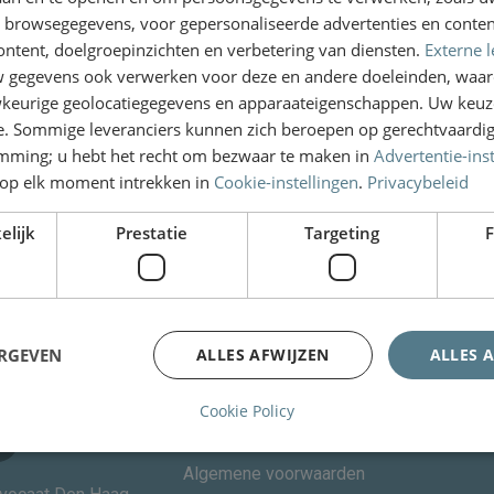
E-mail
n browsegegevens, voor gepersonaliseerde advertenties en conten
ontent, doelgroepinzichten en verbetering van diensten.
Externe l
gegevens ook verwerken voor deze en andere doeleinden, waar
keurige geolocatiegegevens en apparaateigenschappen. Uw keuze
Naam
e. Sommige leveranciers kunnen zich beroepen op gerechtvaardig
emming; u hebt het recht om bezwaar te maken in
Advertentie-ins
op elk moment intrekken in
Cookie-instellingen
.
Privacybeleid
Versturen
elijk
Prestatie
Targeting
F
ERGEVEN
ALLES AFWIJZEN
ALLES 
Links
Cookie Policy
Privacystatement
Algemene voorwaarden