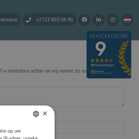
vanww.nl
+3123 820 06 90
 e-mailadres achter en wij nemen zo snel mogelijk
×
atie op uw
DUTCH
 IP-adres, unieke