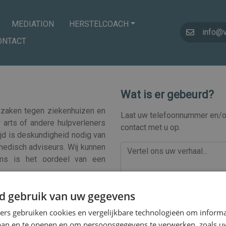
MEDIATION
HERSTELCOACH
info@
ONTACT
Wat is er gebeurd?
n zaken tegen ziekenhuizen en
Laat uw telefoonnummer en/of
 arts of andere hulpverleners
contact met u op.
ijd is deskundigheid nodig van
 medisch adviseurs. Wij kunnen
oms is het oordeel van een
Telefoonnummer
ichten wij altijd eerst een
d gebruik van uw gegevens
n
fixed fee
.
ners gebruiken cookies en vergelijkbare technologieën om inform
laan en te openen en om persoonsgegevens te verwerken, zoals uw