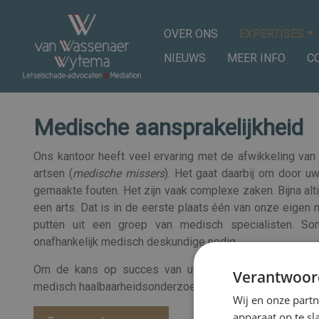
OVER ONS
EXPERTISES
NIEUWS
MEER INFO
C
Medische aansprakelijkheid
Ons kantoor heeft veel ervaring met de afwikkeling va
artsen (
medische missers
). Het gaat daarbij om door uw
gemaakte fouten. Het zijn vaak complexe zaken. Bijna alt
een arts. Dat is in de eerste plaats één van onze eigen
putten uit een groep van medisch specialisten. S
onafhankelijk medisch deskundige nodig.
Om de kans op succes van uw zaak te beoordelen verr
Verantwoor
medisch haalbaarheidsonderzoek, vaak op basis van ee
Wij en onze part
apparaat op te s