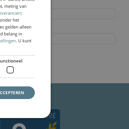
ENGLISH
t, meting van
everanciers
onder het
s gelden alleen
d belang in
tellingen
. U kunt
unctioneel
ACCEPTEREN
Klanten vertellen