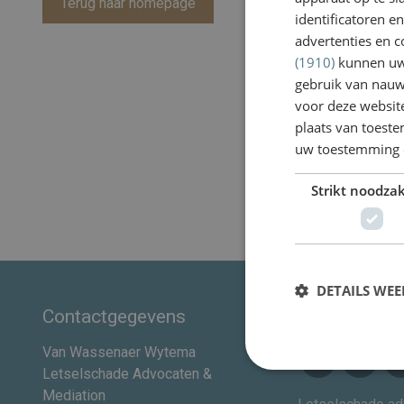
Terug naar homepage
identificatoren e
advertenties en c
(1910)
kunnen uw 
gebruik van nauw
voor deze websit
plaats van toest
uw toestemming 
Strikt noodzak
DETAILS WE
Contactgegevens
Volg ons
Van Wassenaer Wytema
Letselschade Advocaten &
Mediation