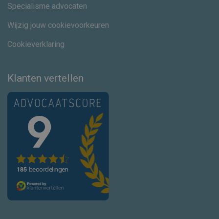
Specialisme advocaten
Wijzig jouw cookievoorkeuren
Cookieverklaring
Klanten vertellen