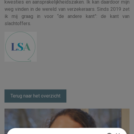
kwesties en aansprakelijkheidszaken. Ik kan daardoor mijn
weg vinden in de wereld van verzekeraars. Sinds 2019 zet
ik mij graag in voor “de andere kant”: de kant van
slachtoffers.
Terug naar het overzicht