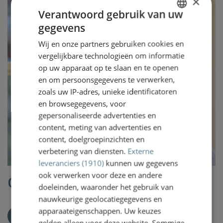
×
Verantwoord gebruik van uw
gegevens
DUTCH
Wij en onze partners gebruiken cookies en
ENGLISH
vergelijkbare technologieën om informatie
op uw apparaat op te slaan en te openen
en om persoonsgegevens te verwerken,
zoals uw IP-adres, unieke identificatoren
en browsegegevens, voor
gepersonaliseerde advertenties en
content, meting van advertenties en
content, doelgroepinzichten en
verbetering van diensten.
Externe
leveranciers (1910)
kunnen uw gegevens
ook verwerken voor deze en andere
Clara Tilanus
doeleinden, waaronder het gebruik van
nauwkeurige geolocatiegegevens en
apparaateigenschappen. Uw keuzes
ct@vanww.nl
gelden alleen voor deze website. Sommige