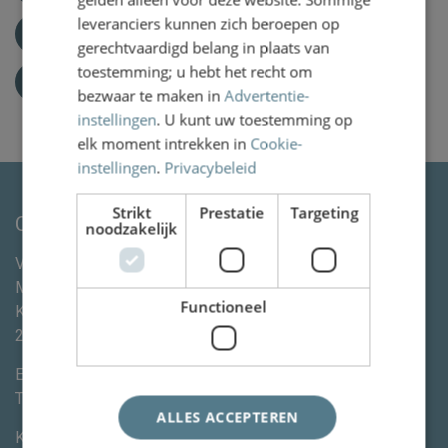
leveranciers kunnen zich beroepen op
023 8200 695
gerechtvaardigd belang in plaats van
toestemming; u hebt het recht om
LinkedIn
bezwaar te maken in
Advertentie-
instellingen
. U kunt uw toestemming op
elk moment intrekken in
Cookie-
instellingen
.
Privacybeleid
Strikt
Prestatie
Targeting
Contactgegevens
noodzakelijk
Van Wassenaer Wytema Letselschade Advocaten &
Mediation
Functioneel
Kleine Houtweg 113
2012CE
Haarlem
E-mail:
info@vanww.nl
Tel:
+3123 820 06 90
ALLES ACCEPTEREN
KvK:
80846254