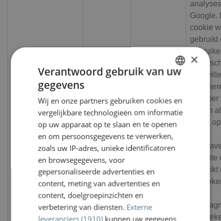
analyses
Google.
cookie w
gebruikt
gebruike
×
ondersc
Verantwoord gebruik van uw
Google
een will
1 jaar 1
gegevens
DUTCH
_ga
LLC
gegener
maand
.vanww.nl
nummer t
Wij en onze partners gebruiken cookies en
ENGLISH
wijzen al
vergelijkbare technologieën om informatie
Het is 
op uw apparaat op te slaan en te openen
in elk
en om persoonsgegevens te verwerken,
paginav
zoals uw IP-adres, unieke identificatoren
een site
en browsegegevens, voor
gebruikt
gepersonaliseerde advertenties en
bezoeker
content, meting van advertenties en
en
content, doelgroepinzichten en
campag
verbetering van diensten.
Externe
te berek
leveranciers (1910)
kunnen uw gegevens