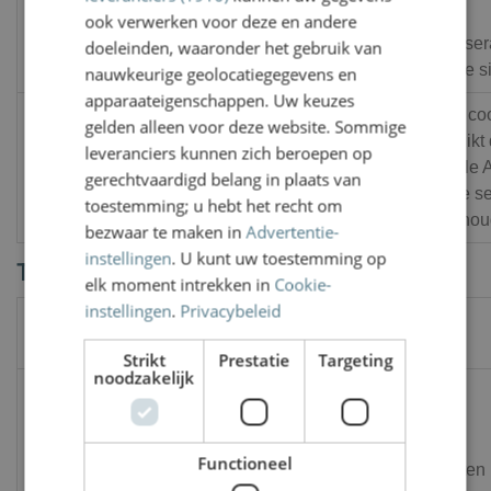
de
ook verwerken voor deze en andere
analyser
doeleinden, waaronder het gebruik van
van de si
nauwkeurige geolocatiegegevens en
apparaateigenschappen. Uw keuzes
Deze coo
gelden alleen voor deze website. Sommige
gebruikt
leveranciers kunnen zich beroepen op
1 jaar 1
_ga_990RX86DK9
.vanww.nl
Google A
gerechtvaardigd belang in plaats van
maand
om de se
toestemming; u hebt het recht om
te behou
bezwaar te maken in
Advertentie-
instellingen
. U kunt uw toestemming op
Targeting
elk moment intrekken in
Cookie-
instellingen
.
Privacybeleid
Aanbieder
Naam
Vervaldatum
Omschrijving
/ Domein
Strikt
Prestatie
Targeting
noodzakelijk
Gebruikt door
Facebook om een
Meta
reeks
Functioneel
Platform
2 maanden 4
advertentieproducten
_fbp