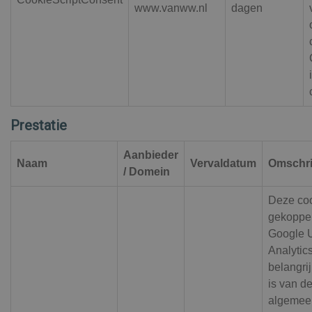
www.vanww.nl
dagen
Prestatie
Aanbieder
Naam
Vervaldatum
Omschri
/ Domein
Deze co
gekoppe
Google U
Analytic
belangri
is van d
algemeen