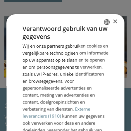
×
Verantwoord gebruik van uw
gegevens
DUTCH
Wij en onze partners gebruiken cookies en
ENGLISH
vergelijkbare technologieën om informatie
op uw apparaat op te slaan en te openen
en om persoonsgegevens te verwerken,
zoals uw IP-adres, unieke identificatoren
en browsegegevens, voor
gepersonaliseerde advertenties en
content, meting van advertenties en
content, doelgroepinzichten en
Contactgegevens
verbetering van diensten.
Externe
leveranciers (1910)
kunnen uw gegevens
Van Wassenaer Wytema Letselschade Advocaten &
ook verwerken voor deze en andere
Mediation
doeleinden, waaronder het gebruik van