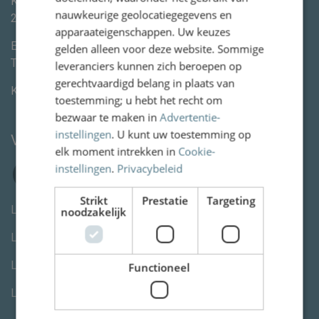
Kleine Houtweg 113
nauwkeurige geolocatiegegevens en
2012CE
Haarlem
apparaateigenschappen. Uw keuzes
E-mail:
info@vanww.nl
gelden alleen voor deze website. Sommige
Tel:
+3123 820 06 90
leveranciers kunnen zich beroepen op
gerechtvaardigd belang in plaats van
KvK:
80846254
toestemming; u hebt het recht om
bezwaar te maken in
Advertentie-
instellingen
. U kunt uw toestemming op
Volg ons
elk moment intrekken in
Cookie-
instellingen
.
Privacybeleid
Strikt
Prestatie
Targeting
Letselschade advocaat Den Haag
noodzakelijk
Letselschade advocaat Rotterdam
Letselschade advocaat Utrecht
Functioneel
Letselschade advocaat Amsterdam