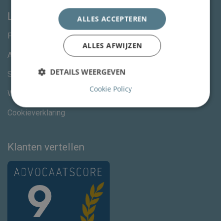
Links
ALLES ACCEPTEREN
Privacystatement
ALLES AFWIJZEN
Algemene voorwaarden
DETAILS WEERGEVEN
Specialisme advocaten
Cookie Policy
Wijzig jouw cookievoorkeuren
Cookieverklaring
Klanten vertellen