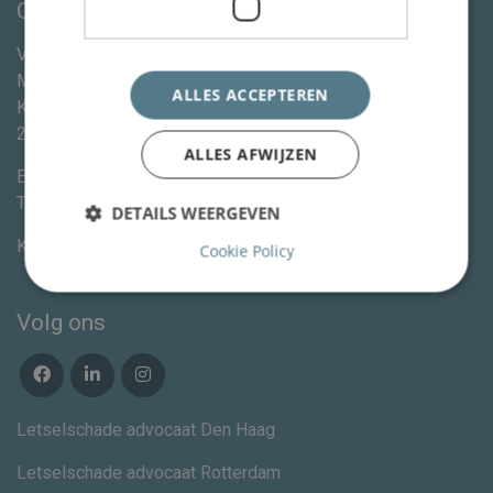
Contactgegevens
Van Wassenaer Wytema Letselschade Advocaten &
Mediation
ALLES ACCEPTEREN
Kleine Houtweg 113
2012CE
Haarlem
ALLES AFWIJZEN
E-mail:
info@vanww.nl
Tel:
+3123 820 06 90
DETAILS WEERGEVEN
KvK:
80846254
Cookie Policy
Volg ons
Letselschade advocaat Den Haag
Letselschade advocaat Rotterdam