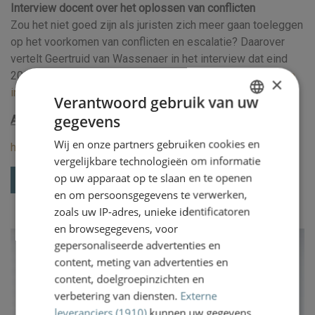
Interview docent over het oplossen van conflicten
Zou het niet goed zijn als juristen zich meer gaan toeleggen
op het voorkomen van conflicten en escalatie? Daarover
vertelt Geertruid van Wassenaer in het interview dat eind
2021 verscheen op Letselschade.nu.
Lees hier het gehele
×
interview
Verantwoord gebruik van uw
gegevens
Aanmelden kan via deze website:
DUTCH
Wij en onze partners gebruiken cookies en
https://www.kerckebosch.nl/rec...
ENGLISH
vergelijkbare technologieën om informatie
op uw apparaat op te slaan en te openen
Terug naar het overzicht
en om persoonsgegevens te verwerken,
zoals uw IP-adres, unieke identificatoren
en browsegegevens, voor
gepersonaliseerde advertenties en
content, meting van advertenties en
content, doelgroepinzichten en
verbetering van diensten.
Externe
leveranciers (1910)
kunnen uw gegevens