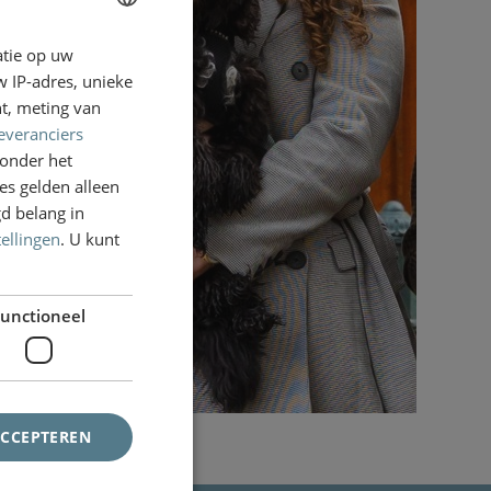
atie op uw
DUTCH
 IP-adres, unieke
ENGLISH
t, meting van
everanciers
onder het
s gelden alleen
d belang in
tellingen
. U kunt
unctioneel
ACCEPTEREN