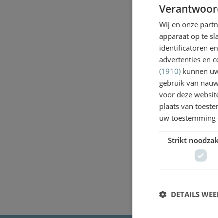
Verantwoor
Wij en onze part
apparaat op te s
identificatoren e
advertenties en c
(1910)
kunnen uw 
gebruik van nauw
voor deze websit
plaats van toest
uw toestemming 
Strikt noodzak
DETAILS WE