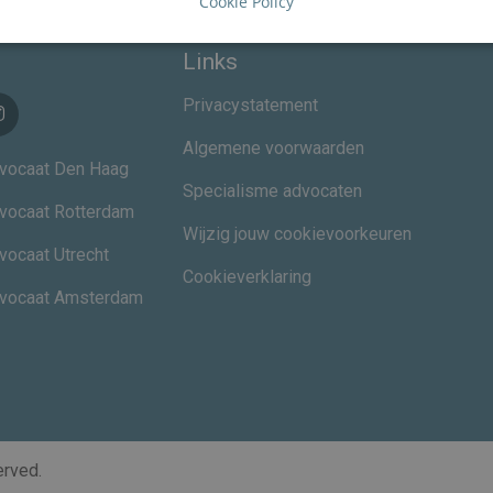
Cookie Policy
Links
Privacystatement
Algemene voorwaarden
vocaat Den Haag
Specialisme advocaten
vocaat Rotterdam
Wijzig jouw cookievoorkeuren
vocaat Utrecht
Cookieverklaring
dvocaat Amsterdam
served.