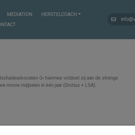
MEDIATION
HERSTELCOACH
info@
ONTACT
elschadeadvocaten 🥳 hiermee voldoet zij aan de strenge
ee mooie mijlpalen in één jaar (Grotius + LSA).