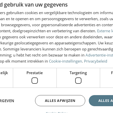
d gebruik van uw gegevens
ners gebruiken cookies en vergelijkbare technologieën om inform
laan en te openen en om persoonsgegevens te verwerken, zoals uw
n browsegegevens, voor gepersonaliseerde advertenties en conten
ontent, doelgroepinzichten en verbetering van diensten.
Externe l
gegevens ook verwerken voor deze en andere doeleinden, waar
keurige geolocatiegegevens en apparaateigenschappen. Uw keuze
e. Sommige leveranciers kunnen zich beroepen op gerechtvaardig
emming; u hebt het recht om bezwaar te maken in
Advertentie-ins
op elk moment intrekken in
Cookie-instellingen
.
Privacybeleid
elijk
Prestatie
Targeting
F
ERGEVEN
ALLES AFWIJZEN
ALLES 