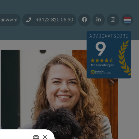
vanww.nl
+3123 820 06 90
×