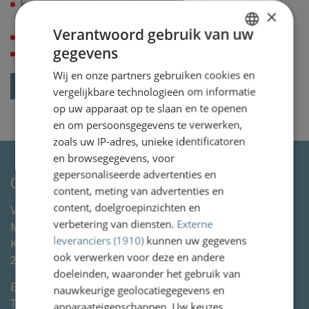
kosten door niet meer kunnen werken in en rond de
×
woning;
Verantwoord gebruik van uw
woningaanpassing;
gegevens
advocaatkosten.
DUTCH
Wij en onze partners gebruiken cookies en
ENGLISH
Terug naar het overzicht
vergelijkbare technologieën om informatie
op uw apparaat op te slaan en te openen
en om persoonsgegevens te verwerken,
zoals uw IP-adres, unieke identificatoren
en browsegegevens, voor
gepersonaliseerde advertenties en
Contactgegevens
content, meting van advertenties en
content, doelgroepinzichten en
Van Wassenaer Wytema Letselschade Advocaten &
verbetering van diensten.
Externe
Mediation
leveranciers (1910)
kunnen uw gegevens
Kleine Houtweg 113
ook verwerken voor deze en andere
2012CE
Haarlem
doeleinden, waaronder het gebruik van
E-mail:
info@vanww.nl
nauwkeurige geolocatiegegevens en
Tel:
+3123 820 06 90
apparaateigenschappen. Uw keuzes