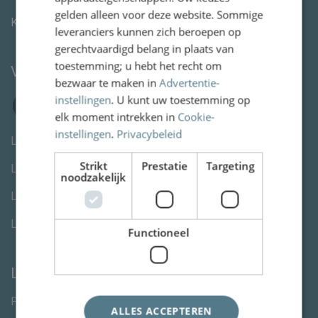
gelden alleen voor deze website. Sommige
KvK:
80846254
leveranciers kunnen zich beroepen op
gerechtvaardigd belang in plaats van
toestemming; u hebt het recht om
Volg ons
bezwaar te maken in
Advertentie-
instellingen
. U kunt uw toestemming op
elk moment intrekken in
Cookie-
instellingen
.
Privacybeleid
Letselschade advocaat Den Haag
Strikt
Prestatie
Targeting
Letselschade advocaat Rotterdam
noodzakelijk
Letselschade advocaat Utrecht
Letselschade advocaat Amsterdam
Functioneel
Links
Privacystatement
ALLES ACCEPTEREN