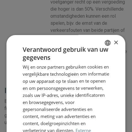
voetganger recht op een vergoeding
die hoger is dan 50%. Verschillende
omstandigheden kunnen een rol
spelen, bijv. de ernst van de
verkeersfouten van beide partijen of
de ernst van het letsel.
×
De fietser of voetganger krijgt dus
Verantwoord gebruik van uw
altijd (ook bij eigen schuld) tussen de
gegevens
50% en 100% van zijn schade
DUTCH
vergoed.
Wij en onze partners gebruiken cookies en
ENGLISH
vergelijkbare technologieën om informatie
op uw apparaat op te slaan en te openen
en om persoonsgegevens te verwerken,
Inschakelen letselschade advocaat
zoals uw IP-adres, unieke identificatoren
Ben u slachtoffer geworden van een ongeval tijdens het
en browsegegevens, voor
fietsen of wandelen en wilt u meer informatie? Neem dan
gepersonaliseerde advertenties en
gratis en vrijblijvend contact met ons op (dit kan ook indien
content, meting van advertenties en
u al een rechtsbijstandsverzekering heeft, lees
hier
meer).
content, doelgroepinzichten en
verbetering van diensten.
Externe