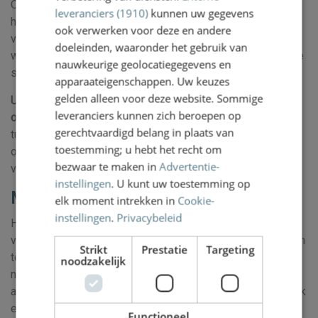
Op internet zult u met de zoekterm ‘letselschade’ allerlei
leveranciers (1910)
kunnen uw gegevens
hulpverleners vinden. Er bestaan onderling grote
ook verwerken voor deze en andere
verschillen, dus let goed op. In het
volgende artikel
leest u
doeleinden, waaronder het gebruik van
waarom het aan te raden is een letselschade advocaat in te
nauwkeurige geolocatiegegevens en
schakelen.
apparaateigenschappen. Uw keuzes
gelden alleen voor deze website. Sommige
U kunt ook bij ons terecht voor vragen over andere soort
leveranciers kunnen zich beroepen op
ongevallen. Bijvoorbeeld
ongevallen tussen twee auto’s, of
gerechtvaardigd belang in plaats van
tussen twee fietsers. Of bijvoorbeeld voor letselschade
toestemming; u hebt het recht om
opgelopen door een slecht onderhouden wegdek of
bezwaar te maken in
Advertentie-
verkeerd geplaatst paaltje.
instellingen
. U kunt uw toestemming op
Meer weten?
elk moment intrekken in
Cookie-
instellingen
.
Privacybeleid
Heeft u hierover vragen, bel of mail ons dan gratis en
vrijblijvend. U kunt ook het contactformulier met uw naam en
Strikt
Prestatie
Targeting
telefoonnummer invullen. U wordt vaak dezelfde werkdag
noodzakelijk
nog teruggebeld. Ons kantoor zit in Haarlem, maar onze
advocaten komen graag bij u langs. Uiteraard kunnen wij ook
een telefonische of beeldbelafspraak maken.
Functioneel