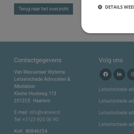
DETAILS WE
Terug naar het overzicht
Contactgegevens
Volg ons
Van Wassenaer Wytema
Letselschade Advocaten &
Mediation
Letselschade ad
Kleine Houtweg 113
2012CE
Haarlem
Letselschade ad
E-mail:
info@vanww.nl
Letselschade ad
Tel:
+3123 820 06 90
Letselschade a
KvK:
80846254