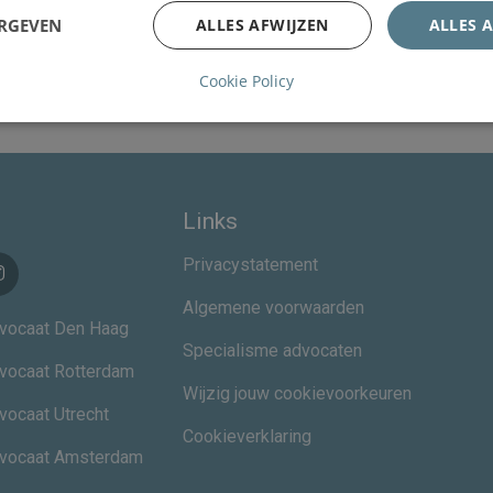
ERGEVEN
ALLES AFWIJZEN
ALLES 
Cookie Policy
Links
Privacystatement
Algemene voorwaarden
vocaat Den Haag
Specialisme advocaten
vocaat Rotterdam
Wijzig jouw cookievoorkeuren
vocaat Utrecht
Cookieverklaring
dvocaat Amsterdam