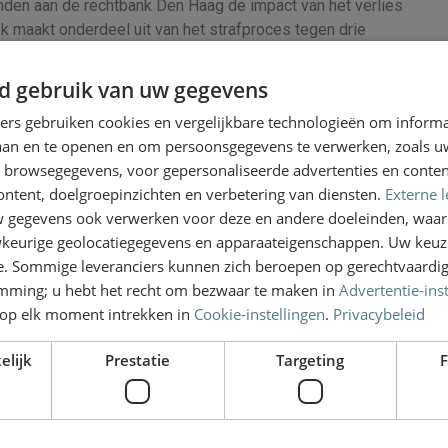
den aan de rechtbank Den Haag de impact van het verlies
ok maakt onderdeel uit van het strafproces tegen drie
veroorzaken van de MH17-ramp. Sommige nabestaanden
is het mogelijk om van tevoren een video boodschap op te
d gebruik van uw gegevens
nationale als internationale media hebben ruim aandacht
ners gebruiken cookies en vergelijkbare technologieën om inform
ooit eerder op zulke grote schaal het spreekrecht werd
laan en te openen en om persoonsgegevens te verwerken, zoals uw
eging.
n browsegegevens, voor gepersonaliseerde advertenties en conten
ontent, doelgroepinzichten en verbetering van diensten.
Externe l
gegevens ook verwerken voor deze en andere doeleinden, waar
es versterkt en kunnen slachtoffers of hun nabestaanden
keurige geolocatiegegevens en apparaateigenschappen. Uw keuze
er terechtzitting. Het spreekrecht beoogt hen te helpen bij
e. Sommige leveranciers kunnen zich beroepen op gerechtvaardig
misdrijven. Daarnaast vormt het spreekrecht een procedurele
emming; u hebt het recht om bezwaar te maken in
Advertentie-ins
hun een prominentere plaats ter zitting te geven.
op elk moment intrekken in
Cookie-instellingen
.
Privacybeleid
erst zal aandacht worden gegeven aan de claims die de
e laatste dag voor het spreekrecht gepland. Vervolgens zal
elijk
Prestatie
Targeting
F
gen welke straf passend is (
het requisitoir voordragen
),
ord zal komen. Niet eerder dan 22 september 2022 zal de