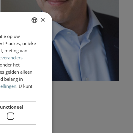
×
atie op uw
DUTCH
 IP-adres, unieke
ENGLISH
t, meting van
everanciers
onder het
s gelden alleen
d belang in
tellingen
. U kunt
unctioneel