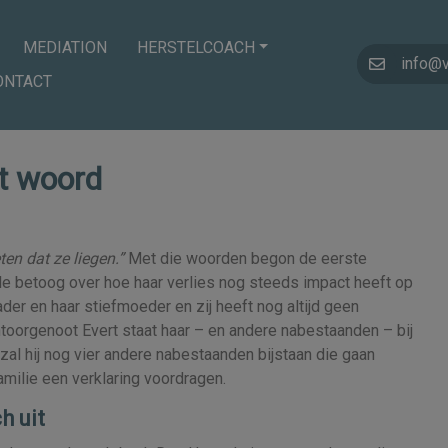
MEDIATION
HERSTELCOACH
info@
ONTACT
t woord
ten dat ze liegen.”
Met die woorden begon de eerste
e betoog over hoe haar verlies nog steeds impact heeft op
ader en haar stiefmoeder en zij heeft nog altijd geen
toorgenoot Evert staat haar – en andere nabestaanden – bij
l hij nog vier andere nabestaanden bijstaan die gaan
milie een verklaring voordragen.
h uit