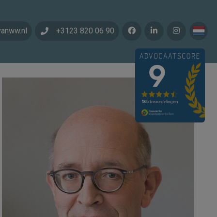
vanww.nl
+3123 820 06 90