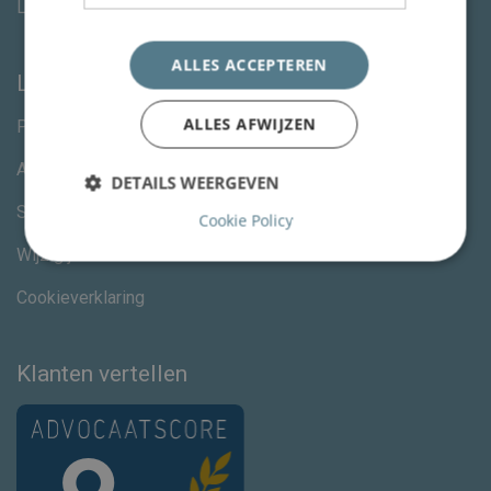
Letselschade advocaat Amsterdam
ALLES ACCEPTEREN
Links
ALLES AFWIJZEN
Privacystatement
Algemene voorwaarden
DETAILS WEERGEVEN
Specialisme advocaten
Cookie Policy
Wijzig jouw cookievoorkeuren
Cookieverklaring
Klanten vertellen