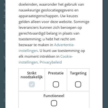
doeleinden, waaronder het gebruik van
Mediation
nauwkeurige geolocatiegegevens en
Kleine Houtweg 113
apparaateigenschappen. Uw keuzes
2012CE
Haarlem
gelden alleen voor deze website. Sommige
E-mail:
info@vanww.nl
leveranciers kunnen zich beroepen op
Tel:
+3123 820 06 90
gerechtvaardigd belang in plaats van
toestemming; u hebt het recht om
KvK:
80846254
bezwaar te maken in
Advertentie-
instellingen
. U kunt uw toestemming op
elk moment intrekken in
Cookie-
Volg ons
instellingen
.
Privacybeleid
Strikt
Prestatie
Targeting
noodzakelijk
Letselschade advocaat Den Haag
Letselschade advocaat Rotterdam
Functioneel
Letselschade advocaat Utrecht