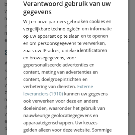
Verantwoord gebruik van uw
betrokken. Die rapporteert over vragen die belangrijk zijn
gegevens
voor de schaderegeling. Een dergerlijk onderzoek heet een
DUTCH
medische expertise. Die expertise vindt plaats als uw
Wij en onze partners gebruiken cookies en
ENGLISH
eigen arts aangeeft dat er niet veel meer verandert in uw
vergelijkbare technologieën om informatie
medische situatie. Artsen spreken dan van een medische
op uw apparaat op te slaan en te openen
eindtoestand. Meestal is dat pas aan het einde van de zaak.
en om persoonsgegevens te verwerken,
zoals uw IP-adres, unieke identificatoren
Stap 3: Schade vaststellen
en browsegegevens, voor
Als de aansprakelijkheid is erkend, wordt het tijd om vast te
gepersonaliseerde advertenties en
stellen wat de gevolgen zijn van het ongeluk, niet alleen
content, meting van advertenties en
voor uw werk, maar ook in uw privé leven. Daarom wordt
content, doelgroepinzichten en
vaak in de eerste fase een bezoek aan u thuis gebracht,
verbetering van diensten.
Externe
zodat dit allemaal goed in kaart kan worden gebracht. We
leveranciers (1910)
kunnen uw gegevens
maken samen een overzicht van schadeposten en zorgen
ook verwerken voor deze en andere
dat er een adequaat financieel voorschot komt om deze te
doeleinden, waaronder het gebruik van
vergoeden. We kunnen de schade pas definitief vaststellen
nauwkeurige geolocatiegegevens en
en bepalen wat voor schadevergoeding er moet komen als
apparaateigenschappen. Uw keuzes
de gevolgen van het ongeluk helemaal duidelijk zijn. We
gelden alleen voor deze website. Sommige