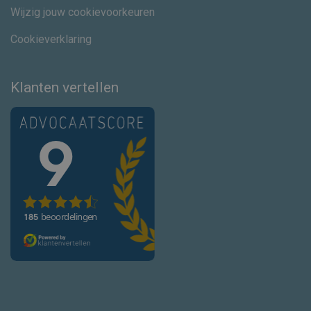
Wijzig jouw cookievoorkeuren
Cookieverklaring
Klanten vertellen