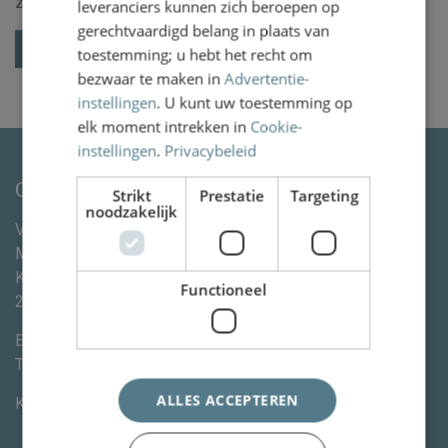
zullen dus uw herstel moeten afwachten.
leveranciers kunnen zich beroepen op
gerechtvaardigd belang in plaats van
Terug naar het overzicht
toestemming; u hebt het recht om
bezwaar te maken in
Advertentie-
instellingen
. U kunt uw toestemming op
elk moment intrekken in
Cookie-
instellingen
.
Privacybeleid
Contactgegevens
Strikt
Prestatie
Targeting
noodzakelijk
Van Wassenaer Wytema Letselschade Advocaten &
Mediation
Kleine Houtweg 113
Functioneel
2012CE
Haarlem
E-mail:
info@vanww.nl
Tel:
+3123 820 06 90
ALLES ACCEPTEREN
KvK:
80846254