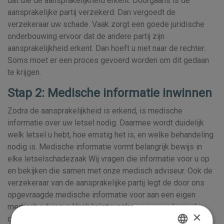
dat die de aansprakelijkheid erkent. Doorgaans is de
aansprakelijke partij verzekerd. Dan vergoedt de
verzekeraar uw schade. Vaak zorgt een goede juridische
onderbouwing ervoor dat de andere partij zijn
aansprakelijkheid erkent. Dan hoeft u niet naar de rechter.
Soms moet er een proces gevoerd worden om dit gedaan
te krijgen.
Stap 2: Medische informatie inwinnen
Zodra de aansprakelijkheid is erkend, is medische
informatie over uw letsel nodig. Daarmee wordt duidelijk
welk letsel u hebt, hoe ernstig het is, en welke behandeling
nodig is. Medische informatie vormt belangrijk bewijs in
elke letselschadezaak Wij vragen die informatie voor u op
en bekijken die samen met onze medisch adviseur. Ook de
verzekeraar van de aansprakelijke partij legt de door ons
opgevraagde medische informatie voor aan een eigen
medisch adviseur. Vaak krijgt u ook nog een onderzoek
×
door een onafhankelijk arts die niet bij uw behandeling is