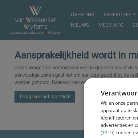
OVER ONS
EXPERTISES
NIEUWS
MEER INFO
C
Aansprakelijkheid wordt in m
Soms weigert de veroorzaker van de gebeurtenis of de ver
eenvoudige zaken gaat het om een deelgeschil bij de rech
worden gehoord. Daarvoor kan een bodemprocedure nodig 
Verantwoor
Terug naar het overzicht
Wij en onze part
apparaat op te s
identificatoren e
advertenties en c
(1910)
kunnen uw 