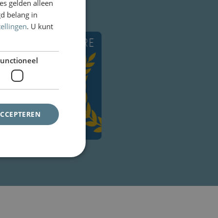
s gelden alleen
d belang in
Klanten vertellen
tellingen
. U kunt
unctioneel
ACCEPTEREN