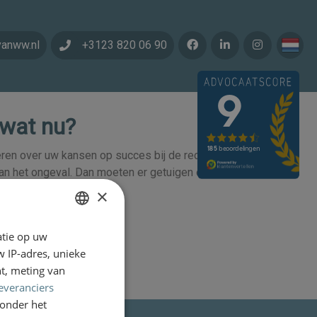
vanww.nl
+3123 820 06 90
 wat nu?
en over uw kansen op succes bij de rechter. In
 van het ongeval. Dan moeten er getuigen of deskundigen
×
atie op uw
DUTCH
 IP-adres, unieke
ENGLISH
t, meting van
everanciers
onder het