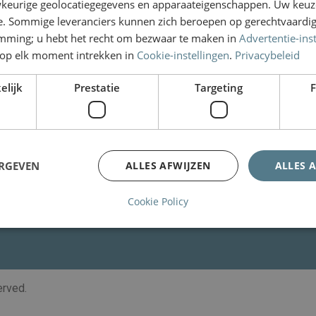
keurige geolocatiegegevens en apparaateigenschappen. Uw keuze
e. Sommige leveranciers kunnen zich beroepen op gerechtvaardig
Links
emming; u hebt het recht om bezwaar te maken in
Advertentie-ins
Privacystatement
op elk moment intrekken in
Cookie-instellingen
.
Privacybeleid
Algemene voorwaarden
elijk
Prestatie
Targeting
F
vocaat Den Haag
Specialisme advocaten
vocaat Rotterdam
Wijzig jouw cookievoorkeuren
vocaat Utrecht
Cookieverklaring
ERGEVEN
ALLES AFWIJZEN
ALLES 
dvocaat Amsterdam
Cookie Policy
served.