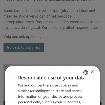
Soms kan iemand door zijn of haar (blijvende) letsel niet
meer de studie vervolgen of het beoogde
beroep uitoefenen. Dan kan er een oriënterend studiekeuze
traject worden ingezet. Kortom, er zijn altijd mogelijkheden.
Volg ons ook op
Instagram
Go back to summary
×
Responsible use of your data
We and our partners use cookies and
DUTCH
similar technologies to store and access
ENGLISH
information on your device and process
personal data, such as your IP address,