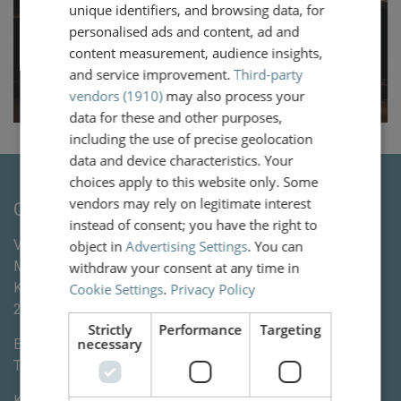
unique identifiers, and browsing data, for
personalised ads and content, ad and
content measurement, audience insights,
and service improvement.
Third-party
vendors (1910)
may also process your
data for these and other purposes,
including the use of precise geolocation
data and device characteristics. Your
choices apply to this website only. Some
vendors may rely on legitimate interest
Contact
instead of consent; you have the right to
Van Wassenaer Wytema Letselschade Advocaten &
object in
Advertising Settings
. You can
Mediation
withdraw your consent at any time in
Kleine Houtweg 113
Cookie Settings
.
Privacy Policy
2012CE
Haarlem
Strictly
Performance
Targeting
necessary
E-mail:
info@vanww.nl
Tel:
+3123 820 06 90
KvK:
80846254